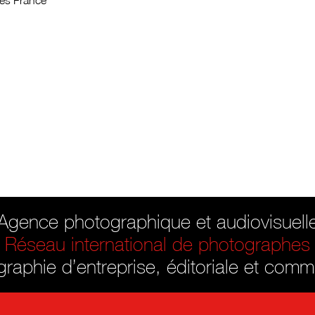
es France
Agence photographique et audiovisuell
Réseau international de photographes
raphie d’entreprise, éditoriale et comm