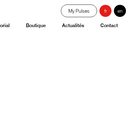
My Pulses
fr
en
orial
Boutique
Actualités
Contact