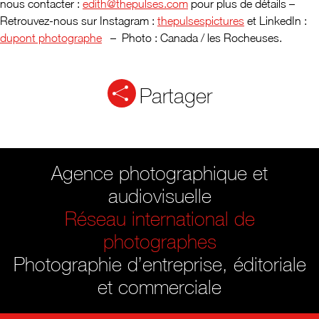
nous contacter :
edith@thepulses.com
pour plus de détails –
Retrouvez-nous sur Instagram :
thepulsespictures
et LinkedIn :
dupont photographe
– Photo : Canada / les Rocheuses.
Partager
Agence photographique et
audiovisuelle
Réseau international de
photographes
Photographie d’entreprise, éditoriale
et commerciale