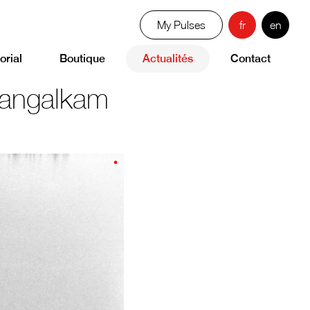
My Pulses
fr
en
orial
Boutique
Actualités
Contact
Sangalkam