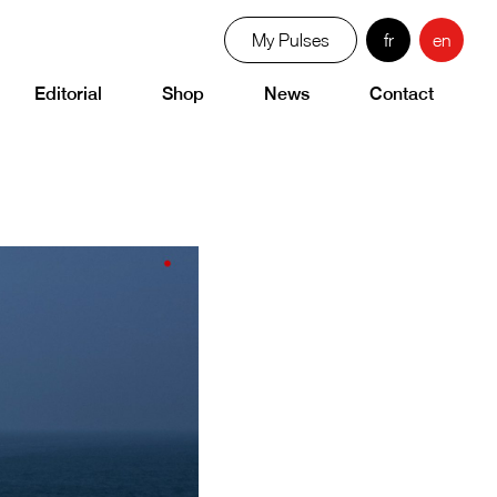
My Pulses
fr
en
Editorial
Shop
News
Contact