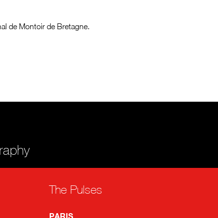
nal de Montoir de Bretagne.
graphy
The Pulses
PARIS