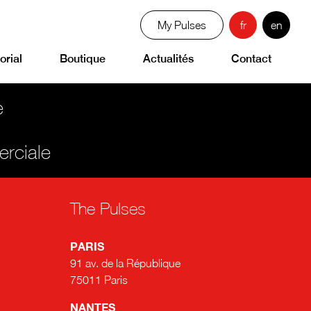
My Pulses
fr
en
orial
Boutique
Actualités
Contact
e
erciale
The Pulses
PARIS
91 av. de la République
75011 Paris
NANTES